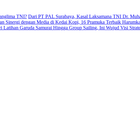
anglima TNI?
Dari PT PAL Surabaya, Kasal Laksamana TNI Dr. Muham
kan Sinergi dengan Media di Kedai Kopi, 16 Pramuka Terbaik Harumk
i Latihan Garuda Samurai Hingga Group Sailing, Ini Wujud Visi Str