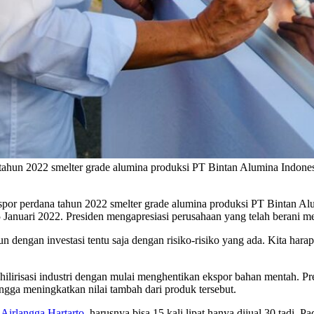
 tahun 2022 smelter grade alumina produksi PT Bintan Alumina Indo
por perdana tahun 2022 smelter grade alumina produksi PT Bintan A
Januari 2022. Presiden mengapresiasi perusahaan yang telah berani mel
dengan investasi tentu saja dengan risiko-risiko yang ada. Kita harap
hilirisasi industri dengan mulai menghentikan ekspor bahan mentah. 
ngga meningkatkan nilai tambah dari produk tersebut.
k
Airlangga Hartarto
, harusnya bisa 15 kali lipat hanya dijual 30 tadi. P