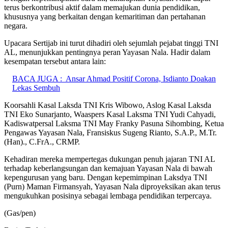
terus berkontribusi aktif dalam memajukan dunia pendidikan,
khususnya yang berkaitan dengan kemaritiman dan pertahanan
negara.
Upacara Sertijab ini turut dihadiri oleh sejumlah pejabat tinggi TNI
AL, menunjukkan pentingnya peran Yayasan Nala. Hadir dalam
kesempatan tersebut antara lain:
BACA JUGA :
Ansar Ahmad Positif Corona, Isdianto Doakan
Lekas Sembuh
Koorsahli Kasal Laksda TNI Kris Wibowo, Aslog Kasal Laksda
TNI Eko Sunarjanto, Waaspers Kasal Laksma TNI Yudi Cahyadi,
Kadiswatpersal Laksma TNI May Franky Pasuna Sihombing, Ketua
Pengawas Yayasan Nala, Fransiskus Sugeng Rianto, S.A.P., M.Tr.
(Han)., C.FrA., CRMP.
Kehadiran mereka mempertegas dukungan penuh jajaran TNI AL
terhadap keberlangsungan dan kemajuan Yayasan Nala di bawah
kepengurusan yang baru. Dengan kepemimpinan Laksdya TNI
(Purn) Maman Firmansyah, Yayasan Nala diproyeksikan akan terus
mengukuhkan posisinya sebagai lembaga pendidikan terpercaya.
(Gas/pen)