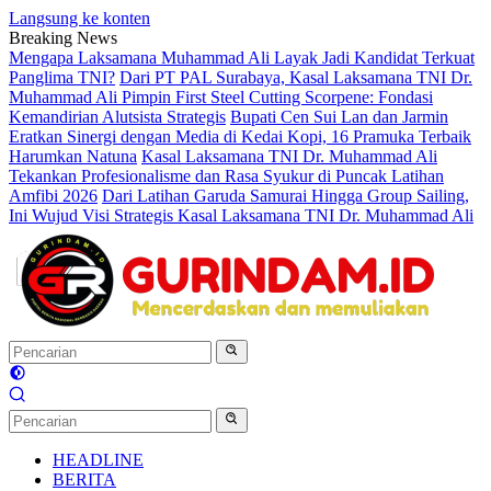
Langsung ke konten
Breaking News
Mengapa Laksamana Muhammad Ali Layak Jadi Kandidat Terkuat
Panglima TNI?
Dari PT PAL Surabaya, Kasal Laksamana TNI Dr.
Muhammad Ali Pimpin First Steel Cutting Scorpene: Fondasi
Kemandirian Alutsista Strategis
Bupati Cen Sui Lan dan Jarmin
Eratkan Sinergi dengan Media di Kedai Kopi, 16 Pramuka Terbaik
Harumkan Natuna
Kasal Laksamana TNI Dr. Muhammad Ali
Tekankan Profesionalisme dan Rasa Syukur di Puncak Latihan
Amfibi 2026
Dari Latihan Garuda Samurai Hingga Group Sailing,
Ini Wujud Visi Strategis Kasal Laksamana TNI Dr. Muhammad Ali
HEADLINE
BERITA