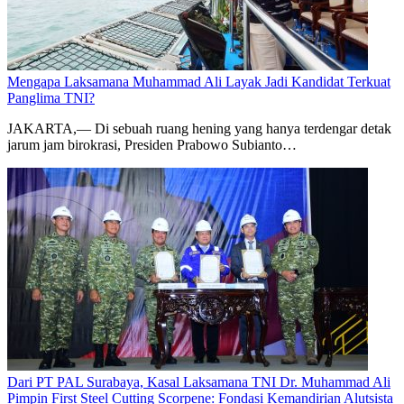
Mengapa Laksamana Muhammad Ali Layak Jadi Kandidat Terkuat
Panglima TNI?
JAKARTA,— Di sebuah ruang hening yang hanya terdengar detak
jarum jam birokrasi, Presiden Prabowo Subianto…
Dari PT PAL Surabaya, Kasal Laksamana TNI Dr. Muhammad Ali
Pimpin First Steel Cutting Scorpene: Fondasi Kemandirian Alutsista