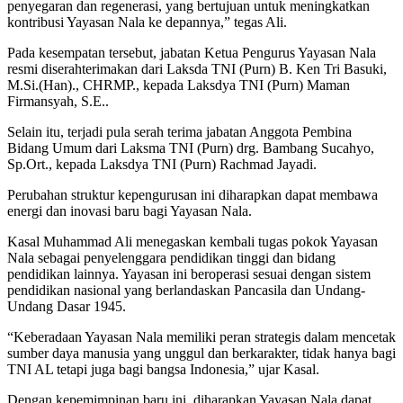
penyegaran dan regenerasi, yang bertujuan untuk meningkatkan
kontribusi Yayasan Nala ke depannya,” tegas Ali.
Pada kesempatan tersebut, jabatan Ketua Pengurus Yayasan Nala
resmi diserahterimakan dari Laksda TNI (Purn) B. Ken Tri Basuki,
M.Si.(Han)., CHRMP., kepada Laksdya TNI (Purn) Maman
Firmansyah, S.E..
Selain itu, terjadi pula serah terima jabatan Anggota Pembina
Bidang Umum dari Laksma TNI (Purn) drg. Bambang Sucahyo,
Sp.Ort., kepada Laksdya TNI (Purn) Rachmad Jayadi.
Perubahan struktur kepengurusan ini diharapkan dapat membawa
energi dan inovasi baru bagi Yayasan Nala.
Kasal Muhammad Ali menegaskan kembali tugas pokok Yayasan
Nala sebagai penyelenggara pendidikan tinggi dan bidang
pendidikan lainnya. Yayasan ini beroperasi sesuai dengan sistem
pendidikan nasional yang berlandaskan Pancasila dan Undang-
Undang Dasar 1945.
“Keberadaan Yayasan Nala memiliki peran strategis dalam mencetak
sumber daya manusia yang unggul dan berkarakter, tidak hanya bagi
TNI AL tetapi juga bagi bangsa Indonesia,” ujar Kasal.
Dengan kepemimpinan baru ini, diharapkan Yayasan Nala dapat