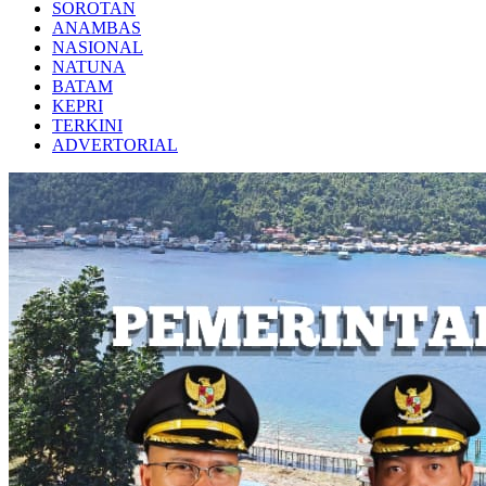
SOROTAN
ANAMBAS
NASIONAL
NATUNA
BATAM
KEPRI
TERKINI
ADVERTORIAL