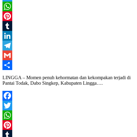
Twitter
WhatsApp
Pinterest
Tumblr
LinkedIn
Telegram
Gmail
Share
LINGGA – Momen penuh kehormatan dan kekompakan terjadi di
Pantai Todak, Dabo Singkep, Kabupaten Lingga….
Facebook
Twitter
WhatsApp
Pinterest