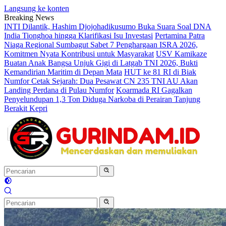
Langsung ke konten
Breaking News
INTI Dilantik, Hashim Djojohadikusumo Buka Suara Soal DNA
India Tionghoa hingga Klarifikasi Isu Investasi
Pertamina Patra
Niaga Regional Sumbagut Sabet 7 Penghargaan ISRA 2026,
Komitmen Nyata Kontribusi untuk Masyarakat
USV Kamikaze
Buatan Anak Bangsa Unjuk Gigi di Latgab TNI 2026, Bukti
Kemandirian Maritim di Depan Mata
HUT ke 81 RI di Biak
Numfor Cetak Sejarah: Dua Pesawat CN 235 TNI AU Akan
Landing Perdana di Pulau Numfor
Koarmada RI Gagalkan
Penyelundupan 1,3 Ton Diduga Narkoba di Perairan Tanjung
Berakit Kepri