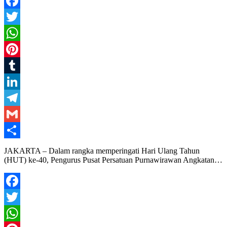
Facebook
Twitter
WhatsApp
Pinterest
Tumblr
LinkedIn
Telegram
Gmail
Share
JAKARTA – Dalam rangka memperingati Hari Ulang Tahun
(HUT) ke-40, Pengurus Pusat Persatuan Purnawirawan Angkatan…
Facebook
Twitter