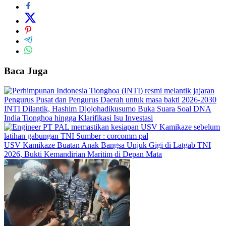
Baca Juga
INTI Dilantik, Hashim Djojohadikusumo Buka Suara Soal DNA
India Tionghoa hingga Klarifikasi Isu Investasi
USV Kamikaze Buatan Anak Bangsa Unjuk Gigi di Latgab TNI
2026, Bukti Kemandirian Maritim di Depan Mata