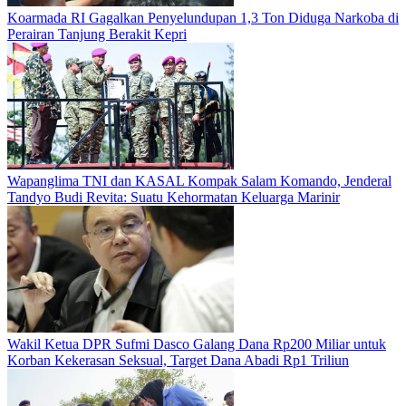
Koarmada RI Gagalkan Penyelundupan 1,3 Ton Diduga Narkoba di
Perairan Tanjung Berakit Kepri
Wapanglima TNI dan KASAL Kompak Salam Komando, Jenderal
Tandyo Budi Revita: Suatu Kehormatan Keluarga Marinir
Wakil Ketua DPR Sufmi Dasco Galang Dana Rp200 Miliar untuk
Korban Kekerasan Seksual, Target Dana Abadi Rp1 Triliun