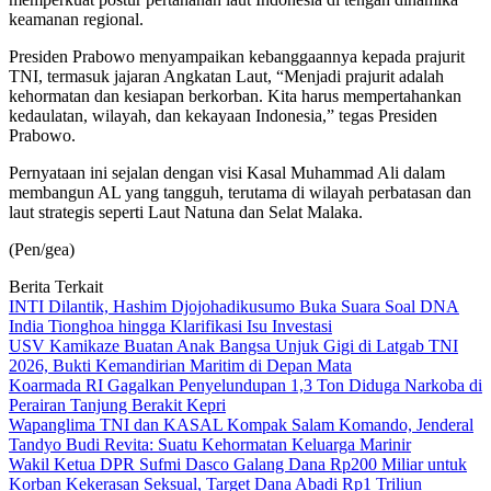
keamanan regional.
Presiden Prabowo menyampaikan kebanggaannya kepada prajurit
TNI, termasuk jajaran Angkatan Laut, “Menjadi prajurit adalah
kehormatan dan kesiapan berkorban. Kita harus mempertahankan
kedaulatan, wilayah, dan kekayaan Indonesia,” tegas Presiden
Prabowo.
Pernyataan ini sejalan dengan visi Kasal Muhammad Ali dalam
membangun AL yang tangguh, terutama di wilayah perbatasan dan
laut strategis seperti Laut Natuna dan Selat Malaka.
(Pen/gea)
Berita Terkait
INTI Dilantik, Hashim Djojohadikusumo Buka Suara Soal DNA
India Tionghoa hingga Klarifikasi Isu Investasi
USV Kamikaze Buatan Anak Bangsa Unjuk Gigi di Latgab TNI
2026, Bukti Kemandirian Maritim di Depan Mata
Koarmada RI Gagalkan Penyelundupan 1,3 Ton Diduga Narkoba di
Perairan Tanjung Berakit Kepri
Wapanglima TNI dan KASAL Kompak Salam Komando, Jenderal
Tandyo Budi Revita: Suatu Kehormatan Keluarga Marinir
Wakil Ketua DPR Sufmi Dasco Galang Dana Rp200 Miliar untuk
Korban Kekerasan Seksual, Target Dana Abadi Rp1 Triliun