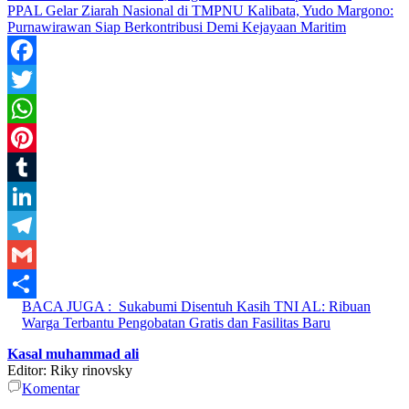
PPAL Gelar Ziarah Nasional di TMPNU Kalibata, Yudo Margono:
Purnawirawan Siap Berkontribusi Demi Kejayaan Maritim
Facebook
Twitter
WhatsApp
Pinterest
Tumblr
LinkedIn
Telegram
Gmail
BACA JUGA :
Sukabumi Disentuh Kasih TNI AL: Ribuan
Share
Warga Terbantu Pengobatan Gratis dan Fasilitas Baru
Kasal muhammad ali
Editor: Riky rinovsky
Komentar