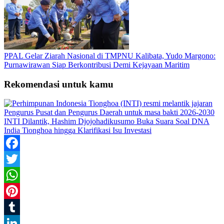
PPAL Gelar Ziarah Nasional di TMPNU Kalibata, Yudo Margono:
Purnawirawan Siap Berkontribusi Demi Kejayaan Maritim
Rekomendasi untuk kamu
INTI Dilantik, Hashim Djojohadikusumo Buka Suara Soal DNA
India Tionghoa hingga Klarifikasi Isu Investasi
Facebook
Twitter
WhatsApp
Pinterest
Tumblr