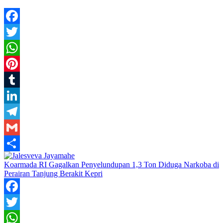
Facebook
Twitter
WhatsApp
Pinterest
Tumblr
LinkedIn
Telegram
Gmail
Share
Koarmada RI Gagalkan Penyelundupan 1,3 Ton Diduga Narkoba di
Perairan Tanjung Berakit Kepri
Facebook
Twitter