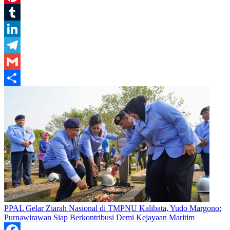
Pinterest
Tumblr
LinkedIn
Telegram
Gmail
Share
PPAL Gelar Ziarah Nasional di TMPNU Kalibata, Yudo Margono:
Purnawirawan Siap Berkontribusi Demi Kejayaan Maritim