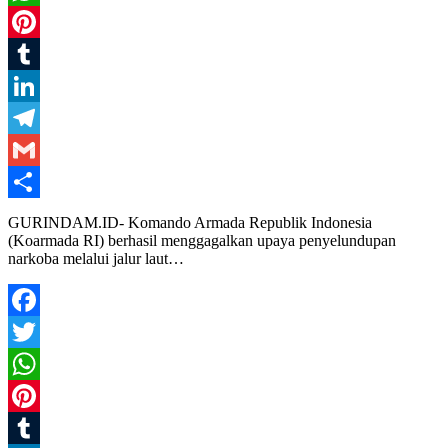
WhatsApp
Pinterest
Tumblr
LinkedIn
Telegram
Gmail
Share
GURINDAM.ID- Komando Armada Republik Indonesia
(Koarmada RI) berhasil menggagalkan upaya penyelundupan
narkoba melalui jalur laut…
Facebook
Twitter
WhatsApp
Pinterest