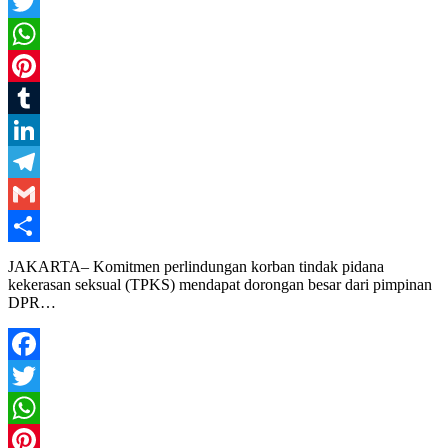
Facebook
Twitter
WhatsApp
Pinterest
Tumblr
LinkedIn
Telegram
Gmail
Share
JAKARTA– Komitmen perlindungan korban tindak pidana
kekerasan seksual (TPKS) mendapat dorongan besar dari pimpinan
DPR…
Facebook
Twitter
WhatsApp