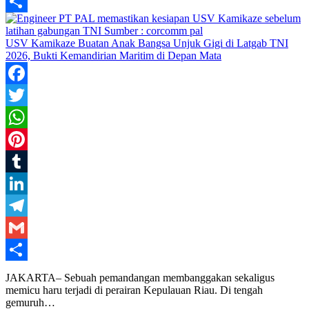
Gmail
Share
USV Kamikaze Buatan Anak Bangsa Unjuk Gigi di Latgab TNI
2026, Bukti Kemandirian Maritim di Depan Mata
Facebook
Twitter
WhatsApp
Pinterest
Tumblr
LinkedIn
Telegram
Gmail
Share
JAKARTA– Sebuah pemandangan membanggakan sekaligus
memicu haru terjadi di perairan Kepulauan Riau. Di tengah
gemuruh…