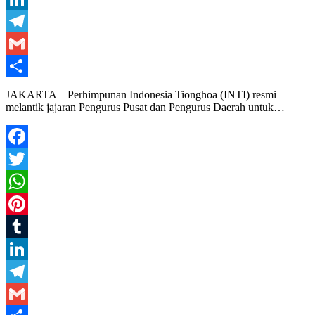
LinkedIn
Telegram
Gmail
Share
JAKARTA – Perhimpunan Indonesia Tionghoa (INTI) resmi
melantik jajaran Pengurus Pusat dan Pengurus Daerah untuk…
Facebook
Twitter
WhatsApp
Pinterest
Tumblr
LinkedIn
Telegram