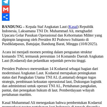
LinkedIn
Telegram
Gmail
Share
BANDUNG –
Kepala Staf Angkatan Laut (
Kasal
) Republik
Indonesia, Laksamana TNI Dr. Muhammad Ali, menghadiri
Upacara Gelar Pasukan Operasional dan Kehormatan Militer yang
dipimpin langsung oleh Presiden RI Prabowo Subianto di
Pusdiklatpasus, Batujajar, Bandung Barat, Minggu (10/8/2025).
Acara ini menjadi momen penting dalam penguatan struktur
komando TNI, termasuk peresmian 14 Komando Daerah Angkatan
Laut (Kodaeral) dan pelantikan sejumlah perwira tinggi.
Presiden Prabowo meresmikan 14 Kodaeral sebagai bagian dari
modernisasi Angkatan Laut. Kodaeral merupakan peningkatan
status dari Pangkalan Utama TNI AL (Lantamal) dengan tugas
strategis, pembinaan kekuatan operasional laut, Dukungan logistik
dan administrasi untuk operasi TNI AL, Pertahanan pangkalan,
pantai, dan penegakan hukum di laut. Pemberdayaan wilayah
pertahanan maritim.
Kasal Muhammad Ali menegaskan bahwa pembentukan Kodaeral
memperkuat postur pertahanan laut Indonesia di tengah dinamika