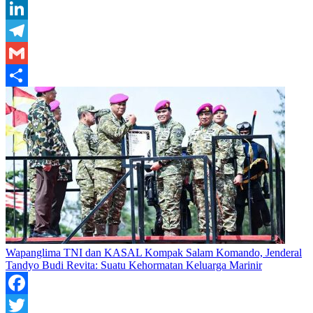
Tumblr
LinkedIn
Telegram
Gmail
Share
Wapanglima TNI dan KASAL Kompak Salam Komando, Jenderal
Tandyo Budi Revita: Suatu Kehormatan Keluarga Marinir
Facebook